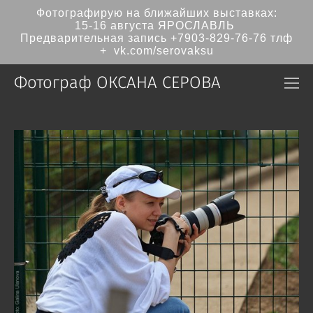
Фотографирую на ближайших выставках:
15-16 августа ЯРОСЛАВЛЬ
Предварительная запись
+7903-829-76-76
тлф
+ vk.com/serovaksu
Фотограф ОКСАНА СЕРОВА