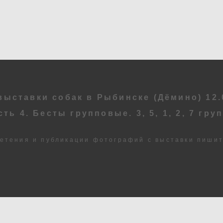
Фотограф ОКСАНА СЕРОВА
выставки собак в Рыбинске (Дёмино) 12.
сть 4. Бесты групповые. 3, 5, 1, 2, 7 гру
етения и публикации фотографий с выставки пишит