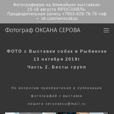
Фотографирую на ближайших выставках:
15-16 августа ЯРОСЛАВЛЬ
Предварительная запись
+7903-829-76-76
тлф
+ vk.com/serovaksu
Фотограф ОКСАНА СЕРОВА
ФОТО
с
Выставки собак
в Рыбинске
13
октября 2019г
Часть 2.
Бесты групп
По вопросам приобретения и публикации
фотографий с выставки
пишите serovaksu@mail.ru