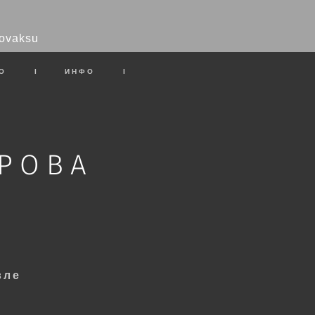
ovaksu
О
I
ИНФО
I
ЕРОВА
вле