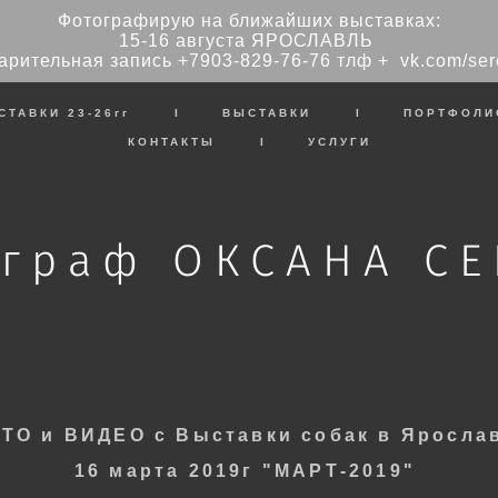
Фотографирую на ближайших выставках:
15-16 августа ЯРОСЛАВЛЬ
арительная запись
+7903-829-76-76
тлф + vk.com/ser
СТАВКИ 23-26гг
I
ВЫСТАВКИ
I
ПОРТФОЛИ
КОНТАКТЫ
I
УСЛУГИ
граф ОКСАНА С
ТО и ВИДЕО с
Выставки собак в Яросла
16 марта 2019г
"
МАРТ-2019"