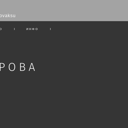
ovaksu
О
I
ИНФО
I
ЕРОВА