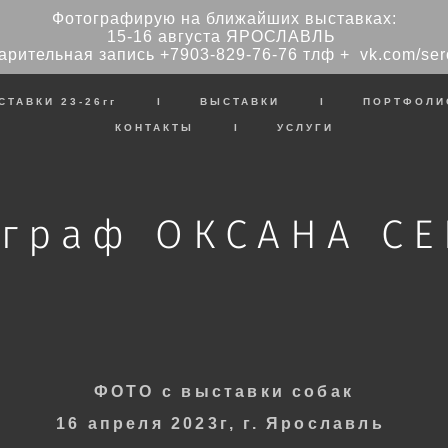
Фотографирую на ближайших выставках:
15-16 августа ЯРОСЛАВЛЬ
арительная запись
+7903-829-76-76
тлф + vk.com/ser
СТАВКИ 23-26гг
I
ВЫСТАВКИ
I
ПОРТФОЛИ
КОНТАКТЫ
I
УСЛУГИ
граф ОКСАНА С
ФОТО
с в
ыставки собак
16 апреля
2023г, г. Ярославль