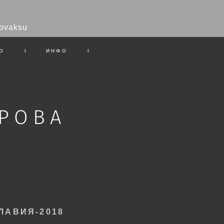
ovaksu
О
I
ИНФО
I
ЕРОВА
ЛАВИЯ-2018