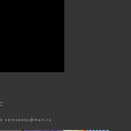
С
е serovaksu@mail.ru