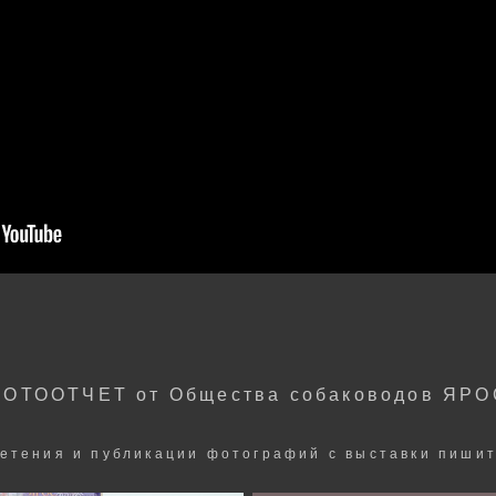
ФОТООТЧЕТ от Общества собаководов ЯРО
етения и публикации фотографий с выставки пишит