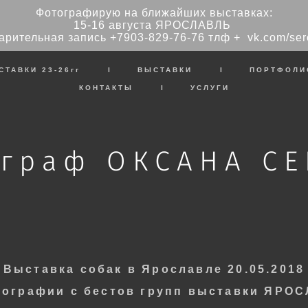
Фотографирую на ближайших выставках:
15-16 августа ЯРОСЛАВЛЬ
арительная запись
+7903-829-76-76
тлф + vk.com/ser
СТАВКИ 23-26гг
I
ВЫСТАВКИ
I
ПОРТФОЛИ
КОНТАКТЫ
I
УСЛУГИ
граф ОКСАНА С
Выставка собак в Ярославле 20.05.2018
тографии с бестов групп выставки
ЯРОС